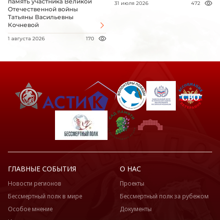
память участника Великой
31 июля 2026
472
Отечественной войны
Татьяны Васильевны
Кочневой
1 августа 2026
170
ГЛАВНЫЕ СОБЫТИЯ
О НАС
Новости регионов
Проекты
Бессмертный полк в мире
Бессмертный полк за рубежом
Особое мнение
Документы