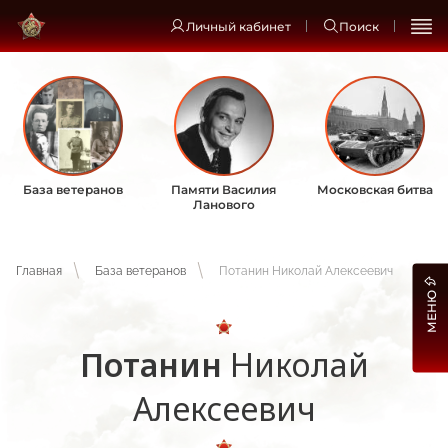
Личный кабинет
Поиск
База ветеранов
Памяти Василия
Московская битва
Ланового
Главная
База ветеранов
Потанин Николай Алексеевич
МЕНЮ
Потанин
Николай
Алексеевич