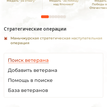
Медаль "За отвагу"
Медаль "За победу
Медаль 
над Японией"
Победы в
Отечестве
1941—19
Стратегические операции
Маньчжурская стратегическая наступательная
операция
Поиск ветерана
Добавить ветерана
Помощь в поиске
База ветеранов