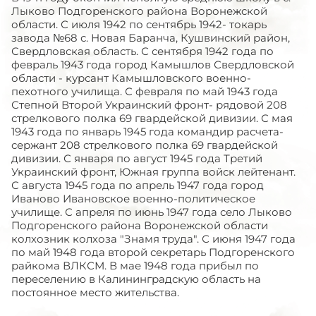
Лыково Подгоренского района Воронежской
области. С июля 1942 по сентябрь 1942- токарь
завода №68 с. Новая Баранча, Кушвинский район,
Свердловская область. С сентября 1942 года по
февраль 1943 года город Камышлов Свердловской
области - курсант Камышловского военно-
пехотного училища. С февраля по май 1943 года
Степной Второй Украинский фронт- рядовой 208
стрелкового полка 69 гвардейской дивизии. С мая
1943 года по январь 1945 года командир расчета-
сержант 208 стрелкового полка 69 гвардейской
дивизии. С января по август 1945 года Третий
Украинский фронт, Южная группа войск лейтенант.
С августа 1945 года по апрель 1947 года город
Иваново Ивановское военно-политическое
училище. С апреля по июнь 1947 года село Лыково
Подгоренского района Воронежской области
колхозник колхоза "Знамя труда". С июня 1947 года
по май 1948 года второй секретарь Подгоренского
райкома ВЛКСМ. В мае 1948 года прибыл по
переселению в Калининградскую область на
постоянное место жительства.