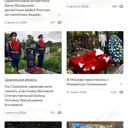
Однополчане встретили
День Воздушно-
2 августа 2026
168
десантных войск России
на памятных акциях
3 августа 2026
137
В Москве простились с
Сахалинская область
Михаилом Ножкиным
На Сахалине увековечили
память участника Великой
31 июля 2026
405
Отечественной войны
Татьяны Васильевны
Кочневой
1 августа 2026
157