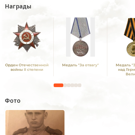
Награды
Орден Отечественной
Медаль "За отвагу"
Медаль "
войны II степени
над Гер
Вел
Отечестве
1941 -19
Фото