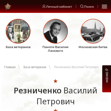
Личный кабинет
Поиск
База ветеранов
Памяти Василия
Московская битва
Ланового
Главная
База ветеранов
Резниченко Василий Петрович
МЕНЮ
Резниченко
Василий
Петрович