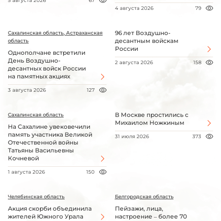
5 августа 2026
67
4 августа 2026
79
96 лет Воздушно-
Сахалинская область, Астраханская
десантным войскам
область
России
Однополчане встретили
День Воздушно-
2 августа 2026
158
десантных войск России
на памятных акциях
3 августа 2026
127
В Москве простились с
Сахалинская область
Михаилом Ножкиным
На Сахалине увековечили
память участника Великой
31 июля 2026
373
Отечественной войны
Татьяны Васильевны
Кочневой
1 августа 2026
150
Челябинская область
Белгородская область
Акция скорби объединила
Пейзажи, лица,
жителей Южного Урала
настроение – более 70