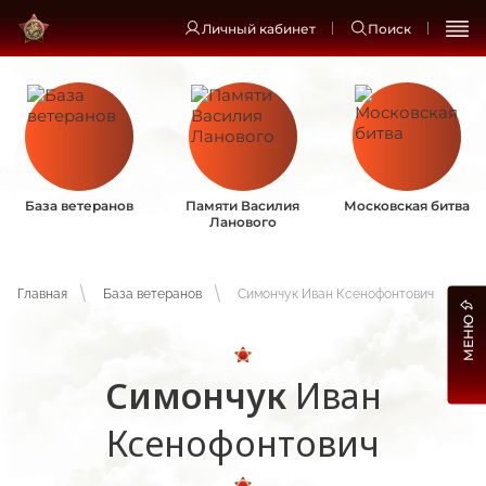
Личный кабинет
Поиск
База ветеранов
Памяти Василия
Московская битва
Ланового
Главная
База ветеранов
Симончук Иван Ксенофонтович
МЕНЮ
Симончук
Иван
Ксенофонтович