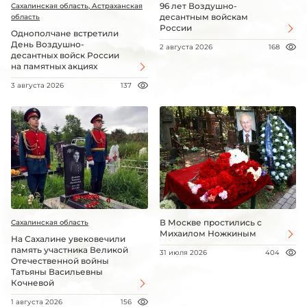
96 лет Воздушно-
Сахалинская область, Астраханская
десантным войскам
область
России
Однополчане встретили
День Воздушно-
2 августа 2026
168
десантных войск России
на памятных акциях
3 августа 2026
137
В Москве простились с
Сахалинская область
Михаилом Ножкиным
На Сахалине увековечили
память участника Великой
31 июля 2026
404
Отечественной войны
Татьяны Васильевны
Кочневой
1 августа 2026
156