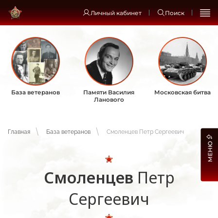
Личный кабинет
Поиск
База ветеранов
Памяти Василия
Московская битва
Ланового
Главная
База ветеранов
Смоленцев Петр Сергеевич
МЕНЮ
Смоленцев
Петр
Сергеевич