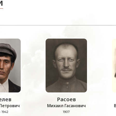
и
лев
Расоев
Петрович
Михаил Гасанович
- 1942
1907