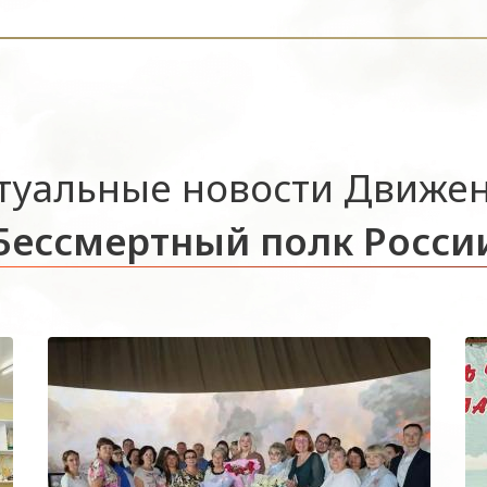
туальные новости Движе
Бессмертный полк Росси