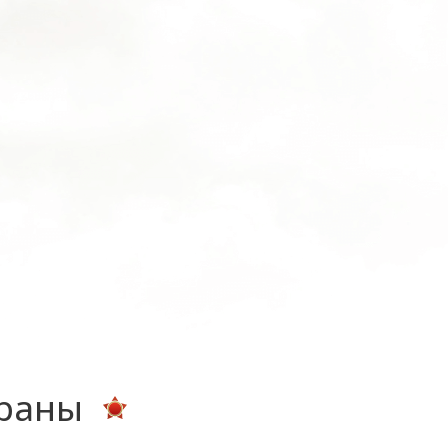
ераны