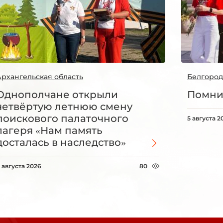
Архангельская область
Белгород
Однополчане открыли
Помни
четвёртую летнюю смену
поискового палаточного
5 августа 2
лагеря «Нам память
досталась в наследство»
 августа 2026
80