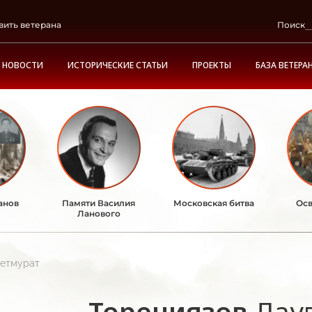
вить ветерана
Поиск
НОВОСТИ
ИСТОРИЧЕСКИЕ СТАТЬИ
ПРОЕКТЫ
БАЗА ВЕТЕРА
анов
Памяти Василия
Московская битва
Осв
Ланового
летмурат
Торениязов
Дау