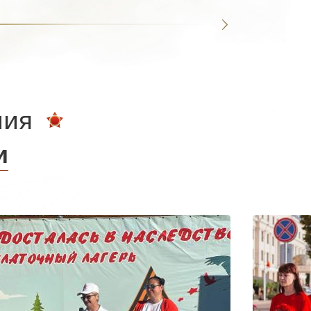
ния
и