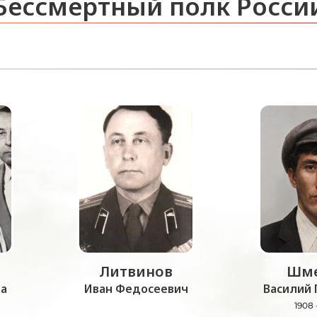
Бессмертный полк Росси
Литвинов
Шме
а
Иван Федосеевич
Василий 
1908 