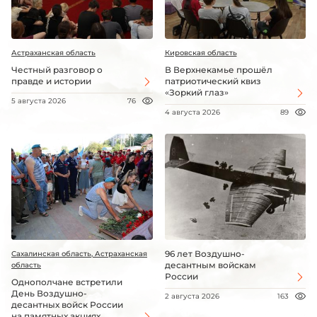
Астраханская область
Кировская область
Честный разговор о
В Верхнекамье прошёл
правде и истории
патриотический квиз
«Зоркий глаз»
5 августа 2026
76
4 августа 2026
89
96 лет Воздушно-
Сахалинская область, Астраханская
десантным войскам
область
России
Однополчане встретили
День Воздушно-
2 августа 2026
163
десантных войск России
на памятных акциях