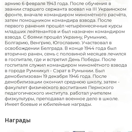
армию 6 февраля 1943 года. После обучения в
звании старшего сержанта воевал на III Украинском
фронте, вначале командиром миномётного расчёта,
затем помощником командира взвода. После
первого ранения прошёл четырёхмесячные курсы
младших лейтенантов и был назначен командиром
взвода. С боями прошёл Украину, Румынию,
Болгарию, Венгрию, Югославию. Участвовал в
освобождении Белграда. В конце 1944 года был
вторично ранен, семь с половиной месяцев лечился
в госпитале, где и встретил День Победы. После
госпиталя служил командиром миномётного взвода
в городе Румникул - Сэрат в Румынии. Был
демобилизован 19 декабря 1946 года. После
демобилизации окончил среднюю школу, затем -
факультет физического воспитания Пермского
педагогического института. работал учителем
физкультуры, преподавал военное дело в школе.
Имеет боевые и юбилейные награды.
Награды