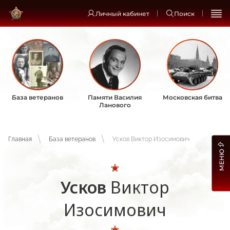
Личный кабинет
Поиск
База ветеранов
Памяти Василия
Московская битва
Ланового
Главная
База ветеранов
Усков Виктор Изосимович
МЕНЮ
Усков
Виктор
Изосимович