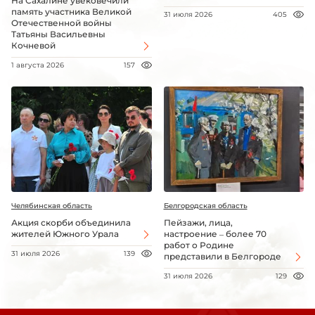
На Сахалине увековечили
память участника Великой
31 июля 2026
405
Отечественной войны
Татьяны Васильевны
Кочневой
1 августа 2026
157
Челябинская область
Белгородская область
Акция скорби объединила
Пейзажи, лица,
жителей Южного Урала
настроение – более 70
работ о Родине
31 июля 2026
139
представили в Белгороде
31 июля 2026
129