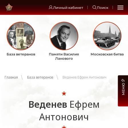
Личный кабинет
Поиск
База ветеранов
Памяти Василия
Московская битва
Ланового
Главная
База ветеранов
Веденев Ефрем Антонович
МЕНЮ
Веденев
Ефрем
Антонович