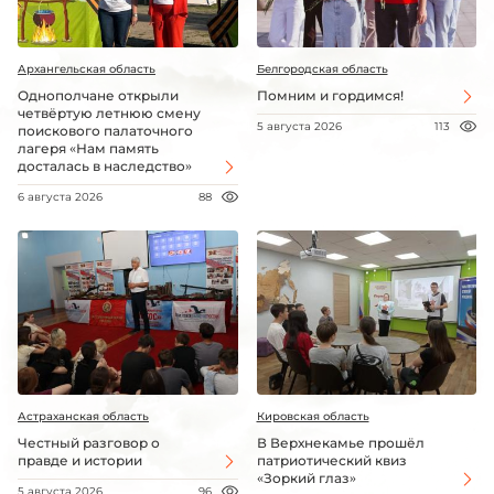
Архангельская область
Белгородская область
Однополчане открыли
Помним и гордимся!
четвёртую летнюю смену
5 августа 2026
113
поискового палаточного
лагеря «Нам память
досталась в наследство»
6 августа 2026
88
Астраханская область
Кировская область
Честный разговор о
В Верхнекамье прошёл
правде и истории
патриотический квиз
«Зоркий глаз»
5 августа 2026
96