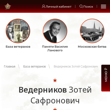
Личный кабинет
Поиск
База ветеранов
Памяти Василия
Московская битва
Ланового
Главная
База ветеранов
Ведерников Зотей Сафронович
МЕНЮ
Ведерников
Зотей
Сафронович