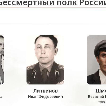
Бессмертный полк Росси
Литвинов
Шме
а
Иван Федосеевич
Василий 
1908 