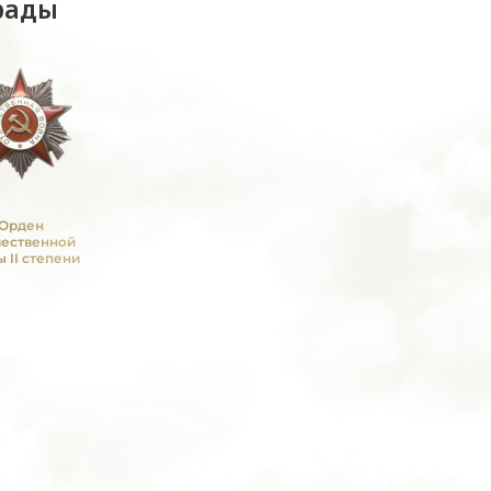
рады
Орден
чественной
 II степени