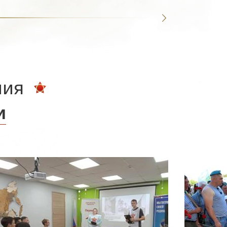
ния
и