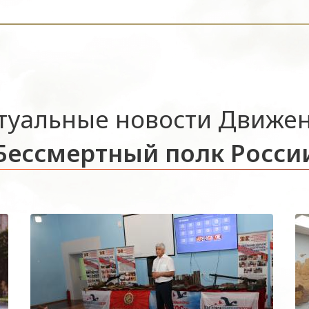
туальные новости Движе
Бессмертный полк Росси