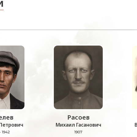
и
лев
Расоев
Петрович
Михаил Гасанович
- 1942
1907