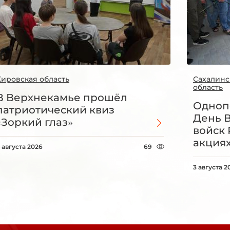
Кировская область
Сахалинс
область
В Верхнекамье прошёл
Одноп
патриотический квиз
День 
«Зоркий глаз»
войск 
акция
 августа 2026
69
3 августа 2