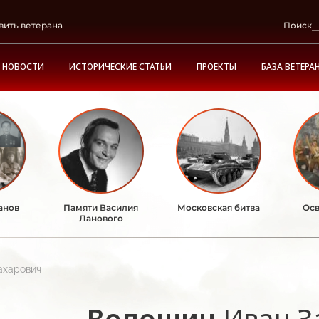
вить ветерана
Поиск
НОВОСТИ
ИСТОРИЧЕСКИЕ СТАТЬИ
ПРОЕКТЫ
БАЗА ВЕТЕРА
анов
Памяти Василия
Московская битва
Осв
Ланового
ахарович
Волошин
Иван З