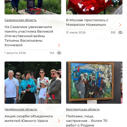
В Москве простились с
Сахалинская область
Михаилом Ножкиным
На Сахалине увековечили
память участника Великой
31 июля 2026
392
Отечественной войны
Татьяны Васильевны
Кочневой
1 августа 2026
154
Челябинская область
Белгородская область
Акция скорби объединила
Пейзажи, лица,
жителей Южного Урала
настроение – более 70
работ о Родине