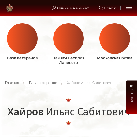
Личный кабинет
Поиск
База ветеранов
Памяти Василия
Московская битва
Ланового
Главная
База ветеранов
Хайров Ильяс Сабитович
МЕНЮ
Хайров
Ильяс Сабитович