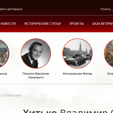
вить ветерана
Поиск
НОВОСТИ
ИСТОРИЧЕСКИЕ СТАТЬИ
ПРОЕКТЫ
БАЗА ВЕТЕРА
анов
Памяти Василия
Московская битва
Осв
Ланового
р Семенович
Хитько
Владимир 