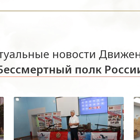
туальные новости Движе
Бессмертный полк Росси