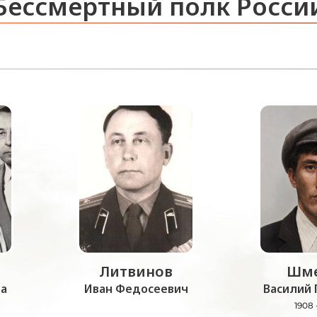
Бессмертный полк Росси
Литвинов
Шме
а
Иван Федосеевич
Василий 
1908 