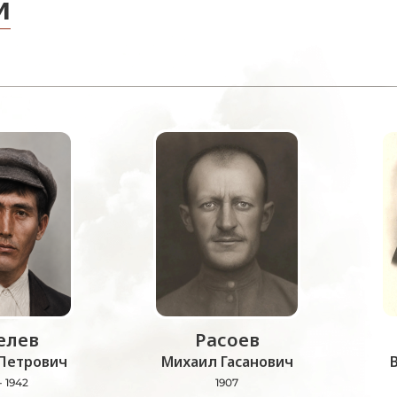
и
лев
Расоев
Петрович
Михаил Гасанович
- 1942
1907