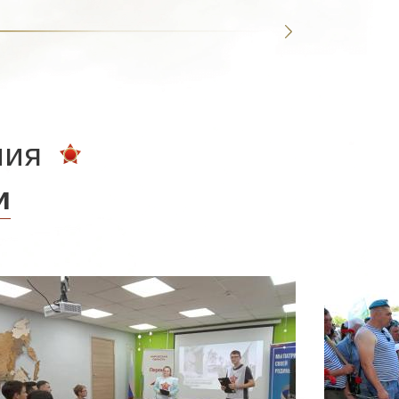
ния
и