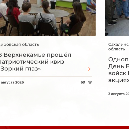
Кировская область
Сахалинс
область
В Верхнекамье прошёл
Одноп
патриотический квиз
День 
«Зоркий глаз»
войск 
акция
 августа 2026
69
3 августа 2