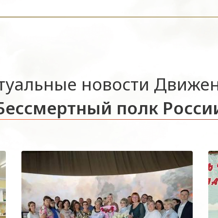
туальные новости Движе
Бессмертный полк Росси