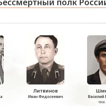
Бессмертный полк Росси
Литвинов
Шме
а
Иван Федосеевич
Василий 
1908 