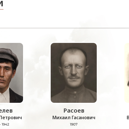
и
лев
Расоев
Петрович
Михаил Гасанович
- 1942
1907