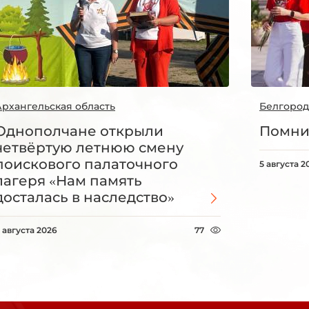
Архангельская область
Белгород
Однополчане открыли
Помни
четвёртую летнюю смену
поискового палаточного
5 августа 2
лагеря «Нам память
досталась в наследство»
 августа 2026
77