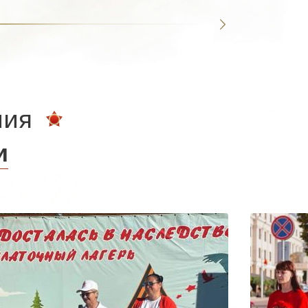
ния
и