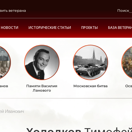
вить ветерана
Поиск
НОВОСТИ
ИСТОРИЧЕСКИЕ СТАТЬИ
ПРОЕКТЫ
БАЗА ВЕТЕРА
анов
Памяти Василия
Московская битва
Осв
Ланового
ей Иванович
Холодков
Тимофей