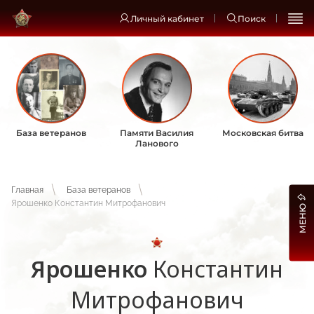
Личный кабинет
Поиск
База ветеранов
Памяти Василия
Московская битва
Ланового
Главная
База ветеранов
Ярошенко Константин Митрофанович
МЕНЮ
Ярошенко
Константин
Митрофанович