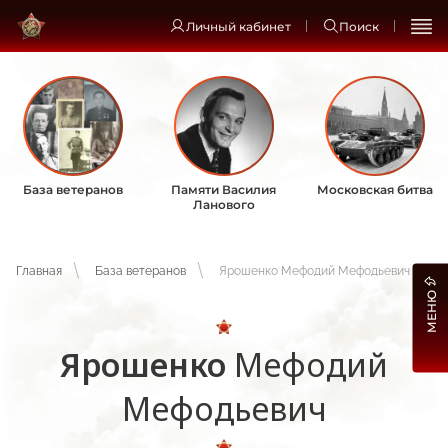
Личный кабинет
Поиск
База ветеранов
Памяти Василия
Московская битва
Ланового
Главная
База ветеранов
Ярошенко Мефодий Мефодьевич
МЕНЮ
Ярошенко
Мефодий
Мефодьевич