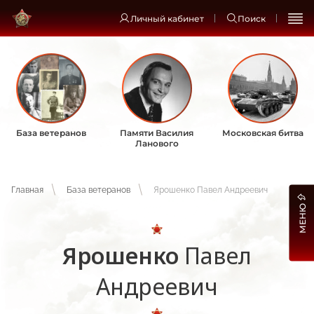
Личный кабинет
Поиск
База ветеранов
Памяти Василия
Московская битва
Ланового
Главная
База ветеранов
Ярошенко Павел Андреевич
МЕНЮ
Ярошенко
Павел
Андреевич