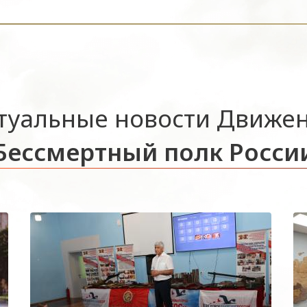
туальные новости Движе
Бессмертный полк Росси