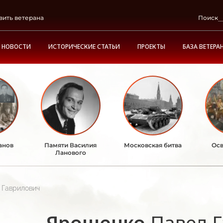
вить ветерана
Поиск
НОВОСТИ
ИСТОРИЧЕСКИЕ СТАТЬИ
ПРОЕКТЫ
БАЗА ВЕТЕРА
анов
Памяти Василия
Московская битва
Осв
Ланового
 Гаврилович
Ярошенко
Павел 