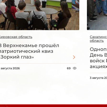
Кировская область
Сахалинс
область
В Верхнекамье прошёл
Одноп
патриотический квиз
День 
«Зоркий глаз»
войск 
акция
 августа 2026
69
3 августа 2