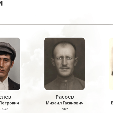
и
лев
Расоев
Петрович
Михаил Гасанович
- 1942
1907