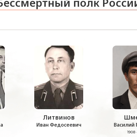
Бессмертный полк Росси
Литвинов
Шме
а
Иван Федосеевич
Василий 
1908 