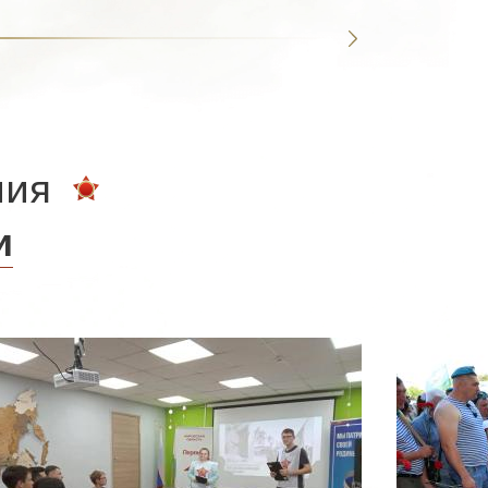
ния
и