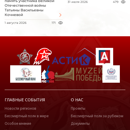
память участника Великой
31 июля 2026
479
Отечественной войны
Татьяны Васильевны
Кочневой
1 августа 2026
171
ГЛАВНЫЕ СОБЫТИЯ
О НАС
Новости регионов
Проекты
Бессмертный полк в мире
Бессмертный полк за рубежом
Особое мнение
Документы