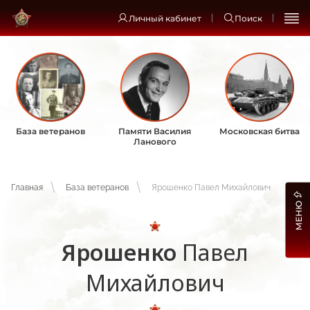
Личный кабинет
Поиск
База ветеранов
Памяти Василия
Московская битва
Ланового
Главная
База ветеранов
Ярошенко Павел Михайлович
МЕНЮ
Ярошенко
Павел
Михайлович