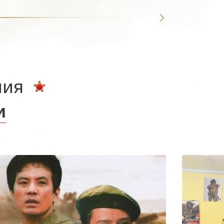
ния
и