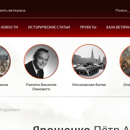
вить ветерана
Поиск
НОВОСТИ
ИСТОРИЧЕСКИЕ СТАТЬИ
ПРОЕКТЫ
БАЗА ВЕТЕРА
анов
Памяти Василия
Московская битва
Осв
Ланового
Андреевич
Ярошенко
Пётр 