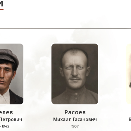
и
лев
Расоев
Петрович
Михаил Гасанович
- 1942
1907