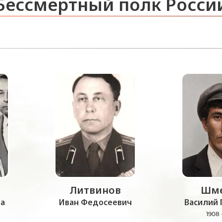
Бессмертный полк Росси
Литвинов
Шме
а
Иван Федосеевич
Василий 
1908 