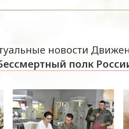
туальные новости Движе
Бессмертный полк Росси