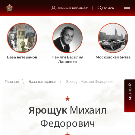
Личный кабинет
Поиск
База ветеранов
Памяти Василия
Московская битва
Ланового
Главная
База ветеранов
Ярощук Михаил Федорович
МЕНЮ
Ярощук
Михаил
Федорович