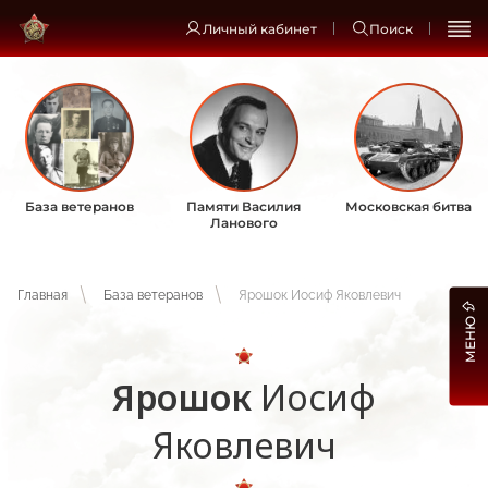
Личный кабинет
Поиск
База ветеранов
Памяти Василия
Московская битва
Ланового
Главная
База ветеранов
Ярошок Иосиф Яковлевич
МЕНЮ
Ярошок
Иосиф
Яковлевич