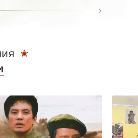
ния
и