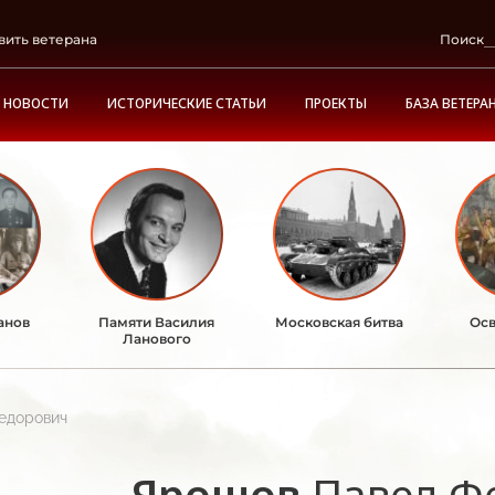
вить ветерана
Поиск
НОВОСТИ
ИСТОРИЧЕСКИЕ СТАТЬИ
ПРОЕКТЫ
БАЗА ВЕТЕРА
анов
Памяти Василия
Московская битва
Осв
Ланового
едорович
Ярошов
Павел Ф