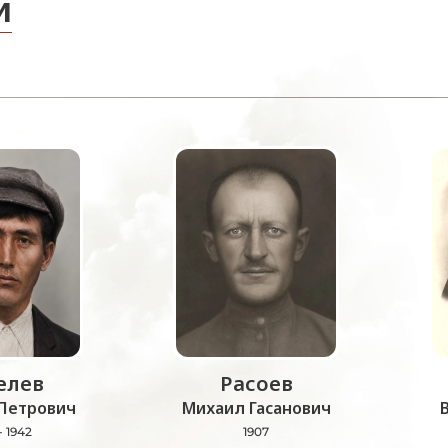
и
лев
Расоев
Петрович
Михаил Гасанович
- 1942
1907