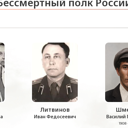
Бессмертный полк Росси
Литвинов
Шме
а
Иван Федосеевич
Василий 
1908 