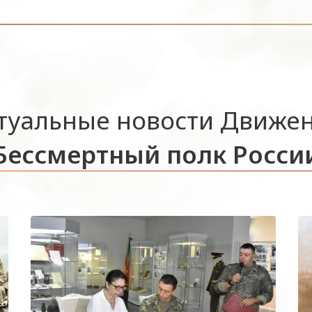
туальные новости Движе
Бессмертный полк Росси