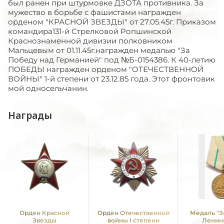
был ранен при штурмовке ДЗОТА противника. За
мужество в борьбе с фашистами награжден
орденом "КРАСНОЙ ЗВЕЗДЫ" от 27.05.45г. Приказом
командира131-й Стрелковой Ропшинской
Краснознаменной дивизии полковником
Мальцевым от 01.11.45г.награжден медалью "За
Победу над Германией" под №Б-0154386. К 40-летию
ПОБЕДЫ награжден орденом "ОТЕЧЕСТВЕННОЙ
ВОЙНЫ" 1-й степени от 23.12.85 года. Этот фронтовик
мой односельчанин.
Награды
Орден Красной
Орден Отечественной
Медаль "З
Звезды
войны I степени
Ленин