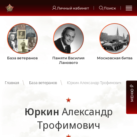
Личный кабинет
Поиск
База ветеранов
Памяти Василия
Московская битва
Ланового
Главная
База ветеранов
Юркин Александр Трофимович
МЕНЮ
Юркин
Александр
Трофимович