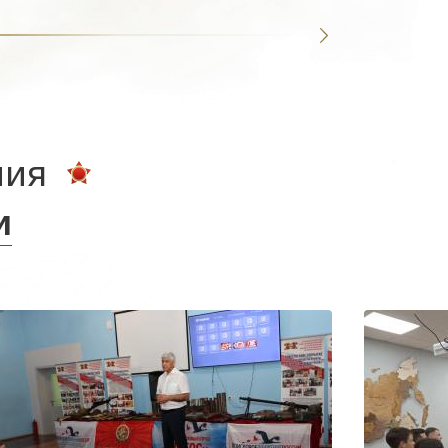
ния
и