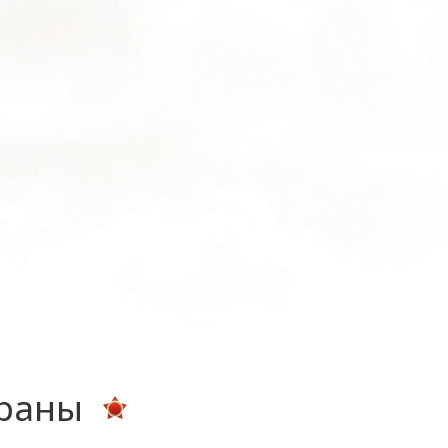
ераны