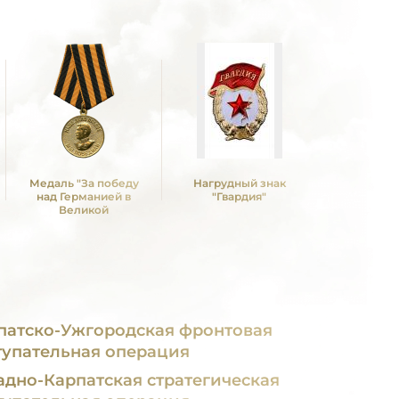
Медаль "За победу
Нагрудный знак
Медаль 
над Германией в
"Гвардия"
Победы в
Великой
Отечествен
Отечественной войне
1941—19
1941 -1945 гг."
патско-Ужгородская фронтовая
тупательная операция
адно-Карпатская стратегическая