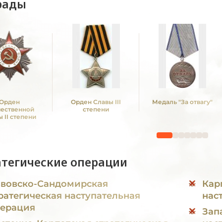
рады
Орден
Орден Славы III
Медаль "За отвагу"
чественной
степени
 II степени
атегические операции
вовско-Сандомирская
Кар
ратегическая наступательная
нас
ерация
Зап