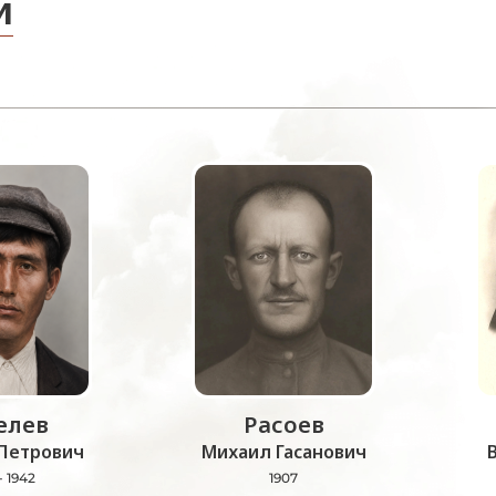
и
лев
Расоев
Петрович
Михаил Гасанович
- 1942
1907