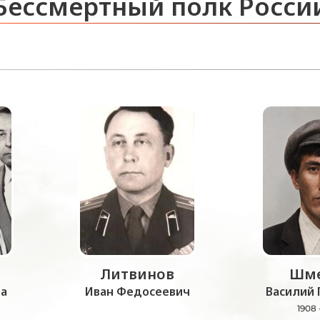
Бессмертный полк Росси
Литвинов
Шме
а
Иван Федосеевич
Василий 
1908 