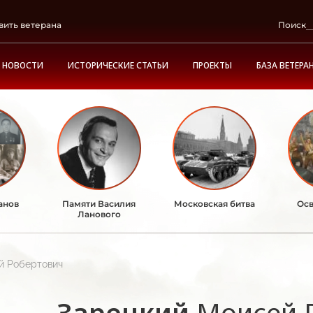
вить ветерана
Поиск
НОВОСТИ
ИСТОРИЧЕСКИЕ СТАТЬИ
ПРОЕКТЫ
БАЗА ВЕТЕРА
анов
Памяти Василия
Московская битва
Осв
Ланового
й Робертович
Зарецкий
Моисей 