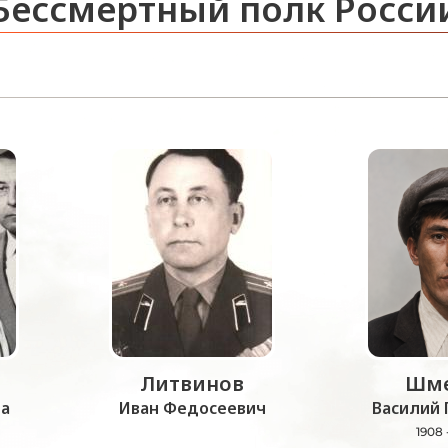
Бессмертный полк Росси
Литвинов
Шме
а
Иван Федосеевич
Василий 
1908 