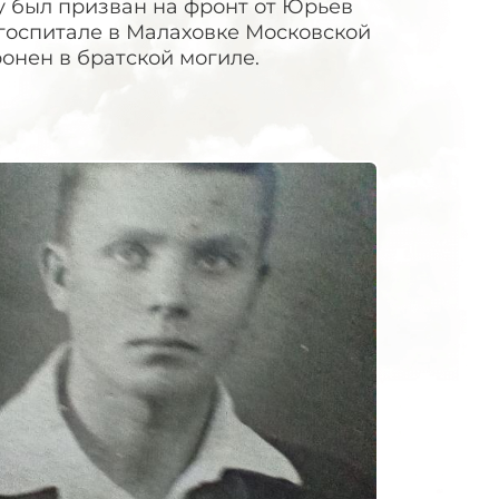
ду был призван на фронт от Юрьев
5 госпитале в Малаховке Московской
ронен в братской могиле.