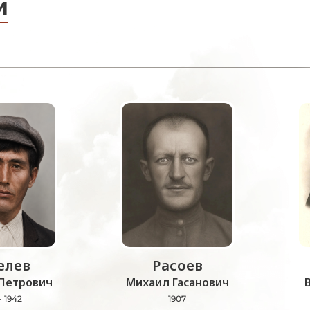
и
лев
Расоев
Петрович
Михаил Гасанович
- 1942
1907