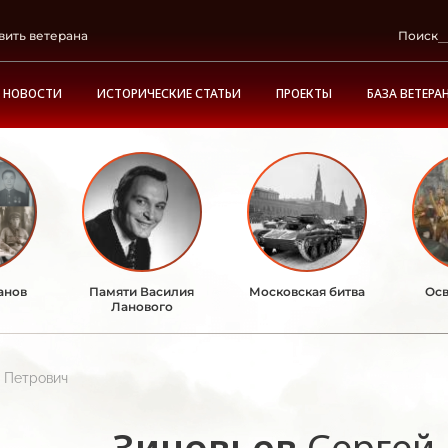
вить ветерана
Поиск
НОВОСТИ
ИСТОРИЧЕСКИЕ СТАТЬИ
ПРОЕКТЫ
БАЗА ВЕТЕРА
анов
Памяти Василия
Московская битва
Осв
Ланового
 Петрович
Зиновьев
Сергей