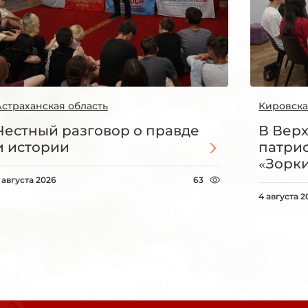
Астраханская область
Кировска
Честный разговор о правде
В Вер
и истории
патри
«Зорки
 августа 2026
63
4 августа 2