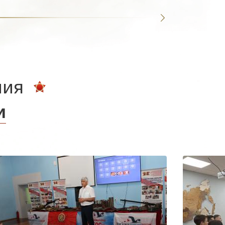
ния
и