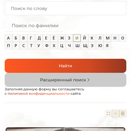
Поиск по фамилии
А
Б
В
Г
Д
Е
Ё
Ж
З
И
Й
К
Л
М
Н
О
П
Р
С
Т
У
Ф
Х
Ц
Ч
Ш
Щ
Э
Ю
Я
Найти
Расширенный поиск
Заполняя данную форму вы соглашаетесь
с
политикой конфиденциальности
сайта