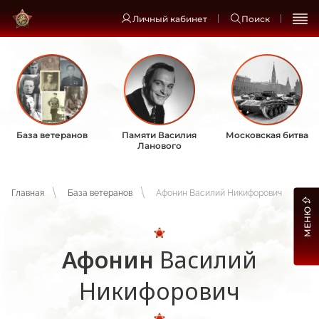
Личный кабинет
Поиск
База ветеранов
Памяти Василия
Московская битва
Ланового
Главная
База ветеранов
Афонин Василий Никифорович
МЕНЮ
Афонин
Василий
Никифорович