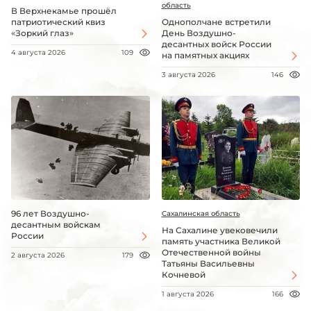
область
В Верхнекамье прошёл
патриотический квиз
Однополчане встретили
«Зоркий глаз»
День Воздушно-
десантных войск России
4 августа 2026
109
на памятных акциях
3 августа 2026
146
96 лет Воздушно-
Сахалинская область
десантным войскам
На Сахалине увековечили
России
память участника Великой
Отечественной войны
2 августа 2026
179
Татьяны Васильевны
Кочневой
1 августа 2026
166