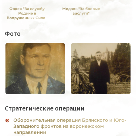
Орден "За службу
Медаль "За боевые
Родине в
заслуги"
Вооруженных Силах
СССР" III ст
Фото
Стратегические операции
Оборонительная операция Брянского и Юго-
Западного фронтов на воронежском
направлении