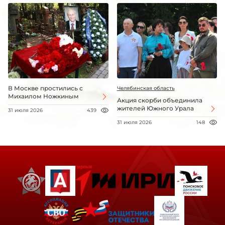
В Москве простились с
Челябинская область
Михаилом Ножкиным
Акция скорби объединила
жителей Южного Урала
31 июля 2026
439
31 июля 2026
148