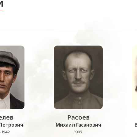
и
лев
Расоев
Петрович
Михаил Гасанович
- 1942
1907