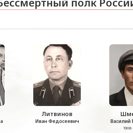
Бессмертный полк Росси
Литвинов
Шме
а
Иван Федосеевич
Василий 
1908 