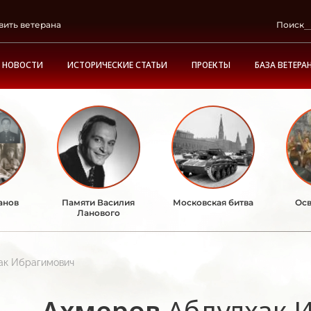
вить ветерана
Поиск
НОВОСТИ
ИСТОРИЧЕСКИЕ СТАТЬИ
ПРОЕКТЫ
БАЗА ВЕТЕРА
анов
Памяти Василия
Московская битва
Осв
Ланового
ак Ибрагимович
Ахмеров
Абдулхак 