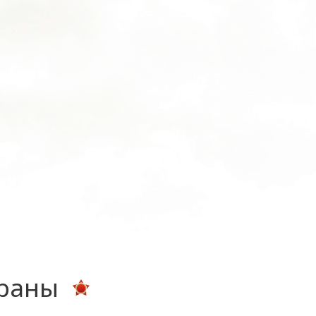
ераны