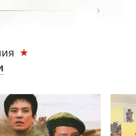
ния
и