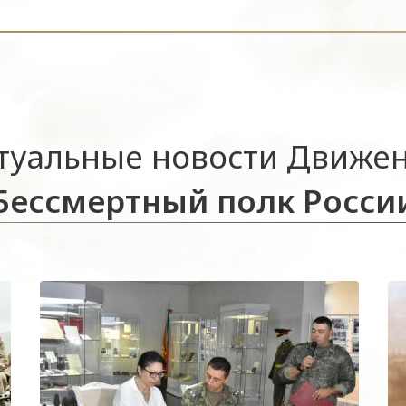
туальные новости Движе
Бессмертный полк Росси