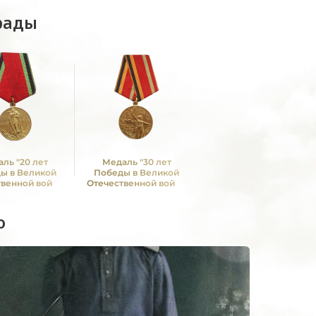
рады
ль "20 лет
Медаль "30 лет
ы в Великой
Победы в Великой
твенной войне
Отечественной войне
1—1945 гг."
1941—1945 гг."
о