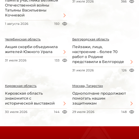
память участника Великой
31 июля 2026
366
Отечественной войны
Татьяны Васильевны
Кочневой
1 августа 2026
150
Челябинская область
Белгородская область
Акция скорби объединила
Пейзажи, лица,
жителей Южного Урала
настроение – более 70
работ о Родине
31 июля 2026
133
представили в Белгороде
31 июля 2026
126
Кировская область
Москва, Татарстан
Кировская область
Однополчане продолжают
знакомится с
помогать нашим
исторической выставкой
защитникам
30 июля 2026
144
29 июля 2026
148