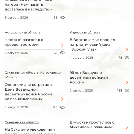
лагеря «Нам память
досталась в наследство»
6 августа 2026
53
Астраханская область
Кировская область
Честный разговор о
В Верхнекамье прошёл
правде и истории
патриотический квиз
«Зоркий глаз»
5 августа 2026
65
4 августа 2026
78
96 лет Воздушно-
Сахалинская область, Астраханская
десантным войскам
область
России
Однополчане встретили
День Воздушно-
2 августа 2026
158
десантных войск России
на памятных акциях
3 августа 2026
125
В Москве простились с
Сахалинская область
Михаилом Ножкиным
На Сахалине увековечили