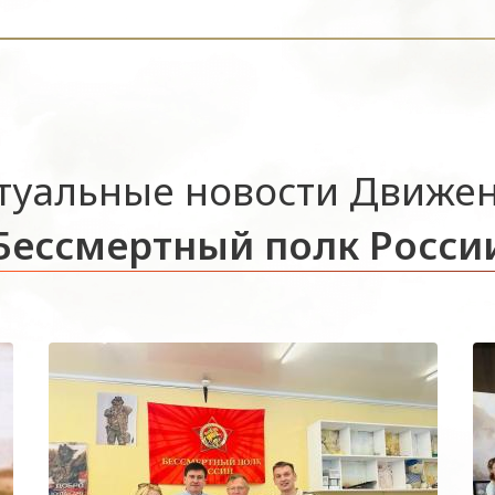
туальные новости Движе
Бессмертный полк Росси