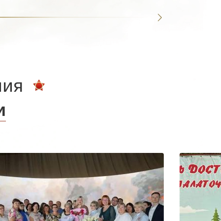
ния
и