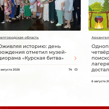
Белгородская область
Архангел
Оживляя историю: день
Одноп
рождения отметил музей-
четвё
диорама «Курская битва»
поиск
лагеря
достал
 августа 2026
74
6 августа 2