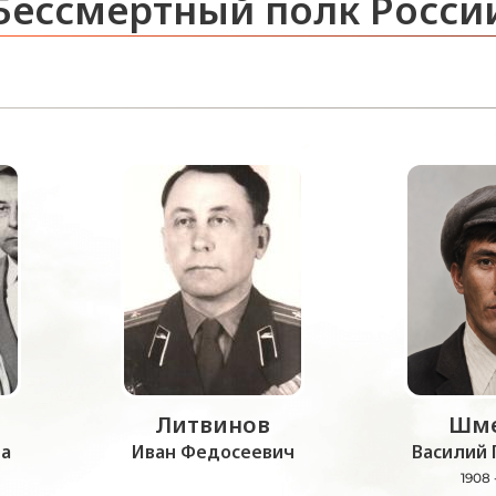
Бессмертный полк Росси
Литвинов
Шме
а
Иван Федосеевич
Василий 
1908 