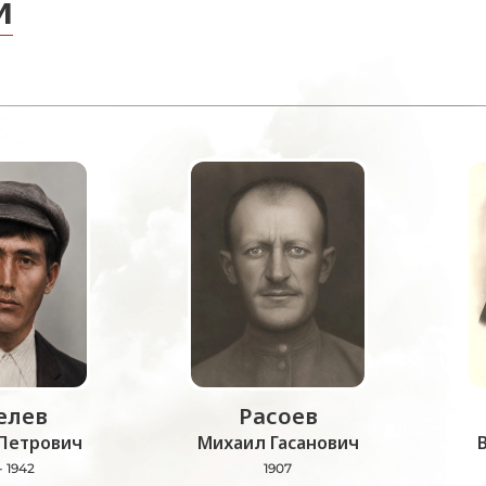
и
лев
Расоев
Петрович
Михаил Гасанович
- 1942
1907