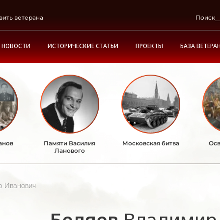
вить ветерана
Поиск
НОВОСТИ
ИСТОРИЧЕСКИЕ СТАТЬИ
ПРОЕКТЫ
БАЗА ВЕТЕРА
анов
Памяти Василия
Московская битва
Осв
Ланового
р Иванович
Беляев
Владимир