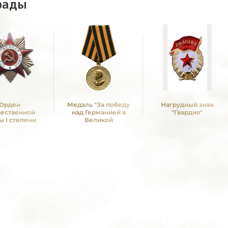
рады
Орден
Медаль "За победу
Нагрудный знак
чественной
над Германией в
"Гвардия"
ы I степени
Великой
Отечественной войне
1941 -1945 гг."