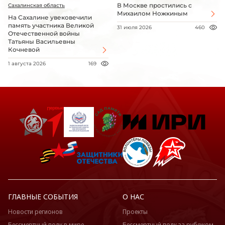
В Москве простились с
Сахалинская область
Михаилом Ножкиным
На Сахалине увековечили
память участника Великой
31 июля 2026
460
Отечественной войны
Татьяны Васильевны
Кочневой
1 августа 2026
169
ГЛАВНЫЕ СОБЫТИЯ
О НАС
Новости регионов
Проекты
Бессмертный полк в мире
Бессмертный полк за рубежом