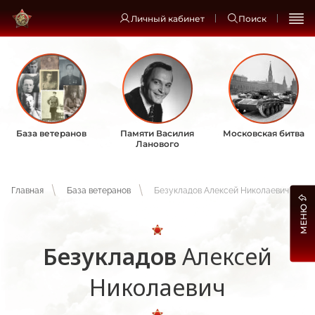
Личный кабинет
Поиск
База ветеранов
Памяти Василия
Московская битва
Ланового
Главная
База ветеранов
Безукладов Алексей Николаевич
МЕНЮ
Безукладов
Алексей
Николаевич