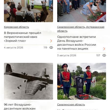
Кировская область
Сахалинская область, Астраханская
область
В Верхнекамье прошёл
патриотический квиз
Однополчане встретили
«Зоркий глаз»
День Воздушно-
десантных войск России
4 августа 2026
119
на памятных акциях
3 августа 2026
157
96 лет Воздушно-
Сахалинская область
десантным войскам