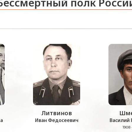
Бессмертный полк Росси
Литвинов
Шме
а
Иван Федосеевич
Василий 
1908 