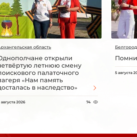
Архангельская область
Белгород
Однополчане открыли
Помни
четвёртую летнюю смену
поискового палаточного
5 августа 2
лагеря «Нам память
досталась в наследство»
 августа 2026
74