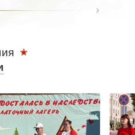
ния
и