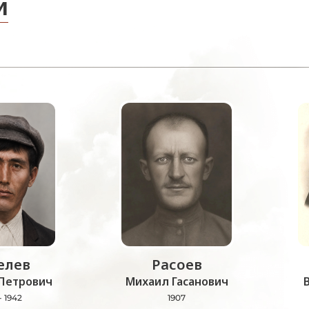
и
лев
Расоев
Петрович
Михаил Гасанович
- 1942
1907