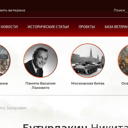
вить ветерана
Поиск
НОВОСТИ
ИСТОРИЧЕСКИЕ СТАТЬИ
ПРОЕКТЫ
БАЗА ВЕТЕРА
анов
Памяти Василия
Московская битва
Осв
Ланового
ита Захарович
Бутурлакин
Никита