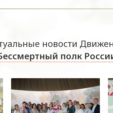
туальные новости Движе
Бессмертный полк Росси