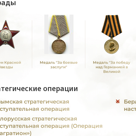
рады
н Красной
Медаль "За боевые
Медаль "За победу
Звезды
заслуги"
над Германией в
Великой
Отечественной войне
1941 -1945 гг."
атегические операции
ымская стратегическая
Бер
ступательная операция
нас
лорусская стратегическая
ступательная операция (Операция
агратион»)