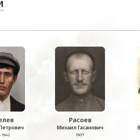
и
лев
Расоев
Петрович
Михаил Гасанович
- 1942
1907