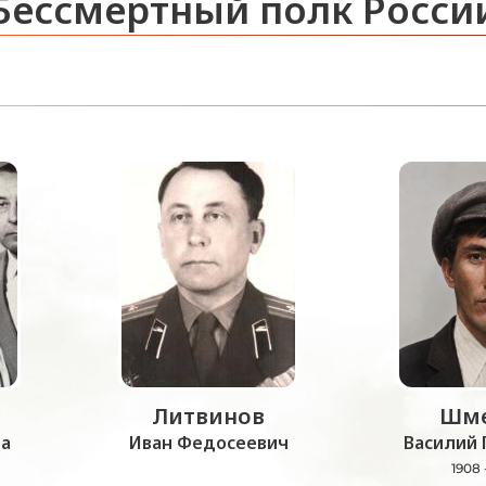
Бессмертный полк Росси
Литвинов
Шме
а
Иван Федосеевич
Василий 
1908 