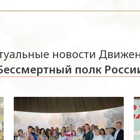
туальные новости Движе
Бессмертный полк Росси