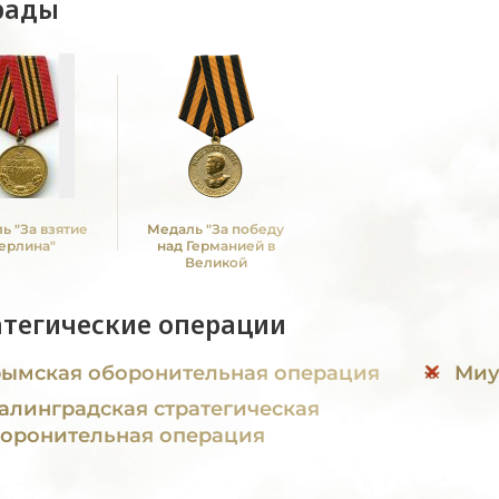
рады
ь "За взятие
Медаль "За победу
ерлина"
над Германией в
Великой
Отечественной войне
1941 -1945 гг."
атегические операции
ымская оборонительная операция
Миу
алинградская стратегическая
оронительная операция