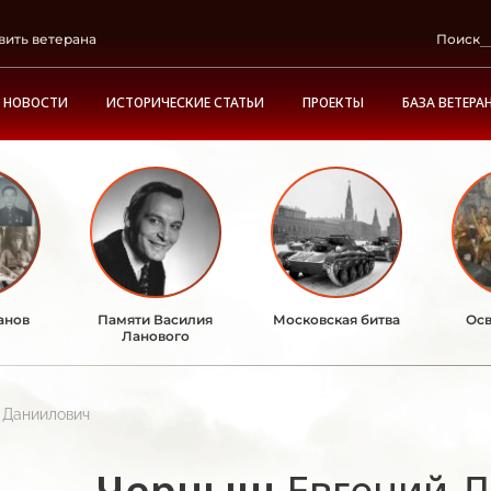
вить ветерана
Поиск
НОВОСТИ
ИСТОРИЧЕСКИЕ СТАТЬИ
ПРОЕКТЫ
БАЗА ВЕТЕРА
анов
Памяти Василия
Московская битва
Осв
Ланового
 Даниилович
Черныш
Евгений 