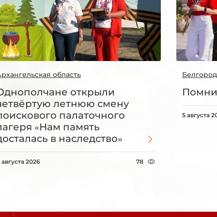
Архангельская область
Белгород
Однополчане открыли
Помни
четвёртую летнюю смену
поискового палаточного
5 августа 2
лагеря «Нам память
досталась в наследство»
 августа 2026
78