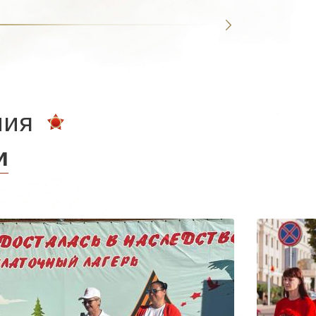
ния
и