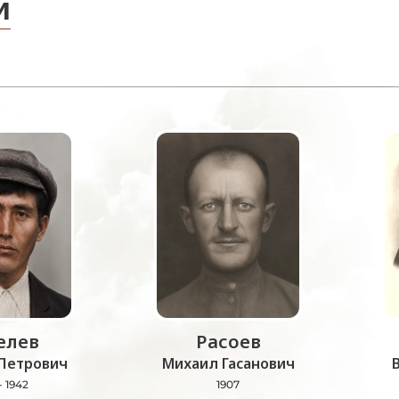
и
лев
Расоев
Петрович
Михаил Гасанович
- 1942
1907