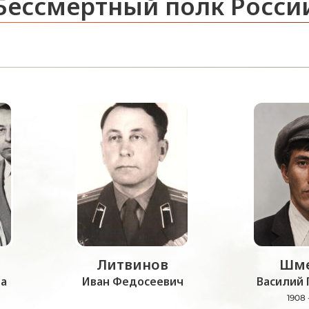
Бессмертный полк Росси
Литвинов
Шме
а
Иван Федосеевич
Василий 
1908 