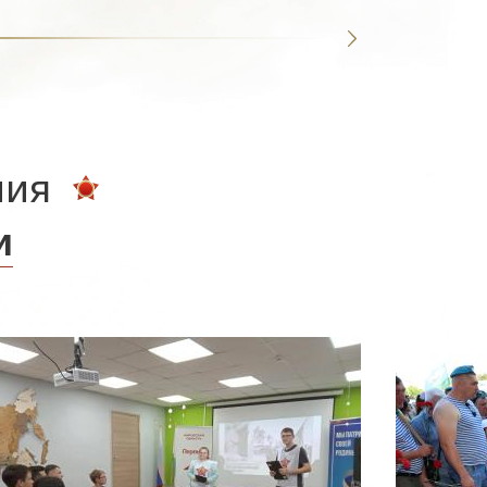
ния
и