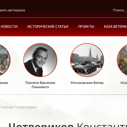
вить ветерана
Поиск
НОВОСТИ
ИСТОРИЧЕСКИЕ СТАТЬИ
ПРОЕКТЫ
БАЗА ВЕТЕРА
анов
Памяти Василия
Московская битва
Осв
Ланового
тантин Георгиевич
Четвериков
Констант