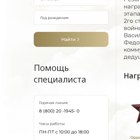
нагр
этапа
2го с
войны
Васи
Найти
Федот
комму
дедуш
Помощь
Наг
специалиста
Горячая линия:
8 (800) 20 -1945- 0
Часы работы:
ПН-ПТ с 10:00 до 18:00
Орде