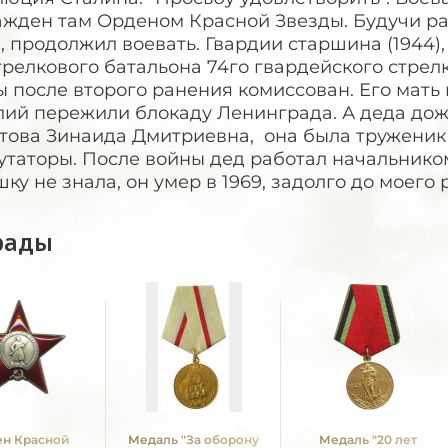
ажден там Орденом Красной Звезды. Будучи ра
, продолжил воевать. Гвардии старшина (1944
трелкового батальона 74го гвардейского стрел
 после второго ранения комиссован. Его мать
лий пережили блокаду Ленинграда. А деда дож
ова Зинаида Дмитриевна, она была труженик т
таторы. После войны дед работал начальником
ку не знала, он умер в 1969, задолго до моего
рады
н Красной
Медаль "За оборону
Медаль "20 лет