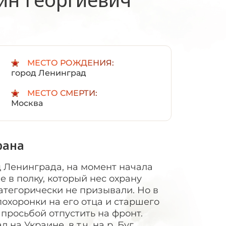
:
МЕСТО РОЖДЕНИЯ:
город Ленинград
МЕСТО СМЕРТИ:
Москва
рана
ец Ленинграда, на момент начала
 в полку, который нес охрану
категорически не призывали. Но в
 похоронки на его отца и старшего
 просьбой отпустить на фронт.
а Украине, в т.ч. на р. Буг,