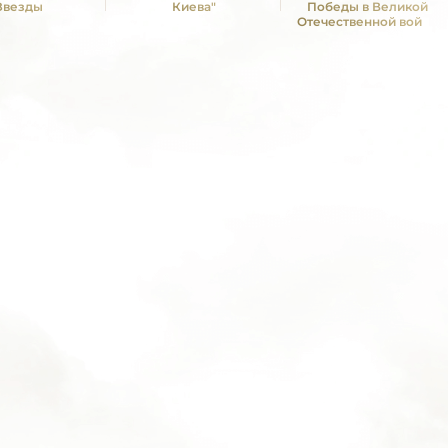
Звезды
Киева"
Победы в Великой
Отечественной войне
1941—1945 гг."