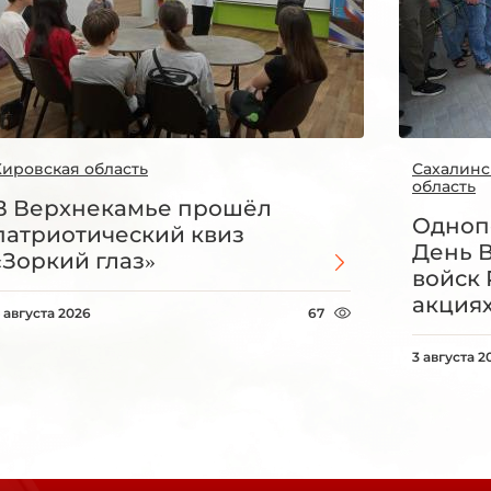
Кировская область
Сахалинс
область
В Верхнекамье прошёл
Одноп
патриотический квиз
День 
«Зоркий глаз»
войск 
акция
 августа 2026
67
3 августа 2