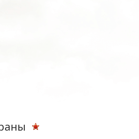
ераны