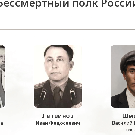
Бессмертный полк Росси
Литвинов
Шме
а
Иван Федосеевич
Василий 
1908 