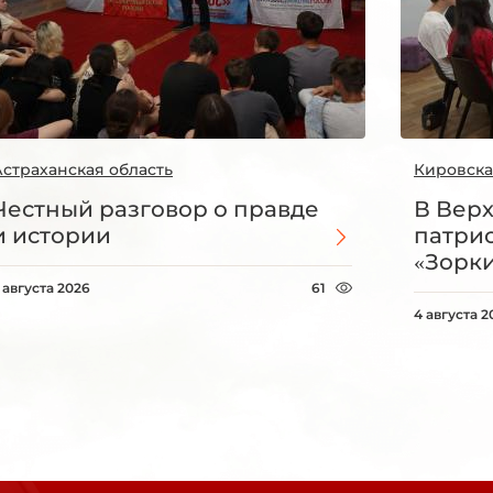
Астраханская область
Кировска
Честный разговор о правде
В Вер
и истории
патри
«Зорки
 августа 2026
61
4 августа 2