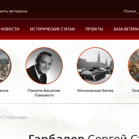
вить ветерана
Поиск
НОВОСТИ
ИСТОРИЧЕСКИЕ СТАТЬИ
ПРОЕКТЫ
БАЗА ВЕТЕРА
анов
Памяти Василия
Московская битва
Осв
Ланового
й Стефанович
Гарбалев
Сергей 