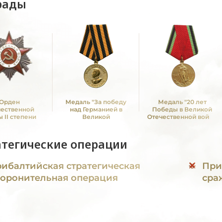
рады
Орден
Медаль "За победу
Медаль "20 лет
чественной
над Германией в
Победы в Великой
 II степени
Великой
Отечественной войне
Отечественной войне
1941—1945 гг."
1941 -1945 гг."
атегические операции
ибалтийская стратегическая
При
оронительная операция
сра