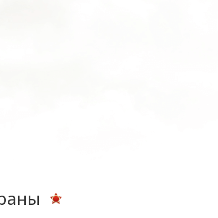
ераны