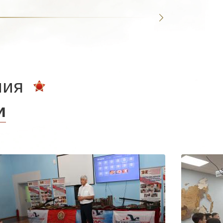
ния
и