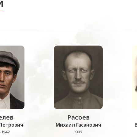
и
лев
Расоев
Петрович
Михаил Гасанович
- 1942
1907