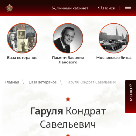
Личный кабинет
Поиск
База ветеранов
Памяти Василия
Московская битва
Ланового
Главная
База ветеранов
Гаруля Кондрат Савельевич
МЕНЮ
Гаруля
Кондрат
Савельевич