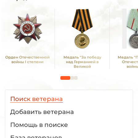
Орден Отечественной
Медаль "За победу
Медаль "
войны I степени
над Германией в
Отечес
Великой
войны
Отечественной войне
1941 -1945 гг."
Поиск ветерана
Добавить ветерана
Помощь в поиске
База ветеранов