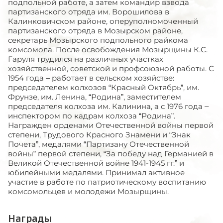
подпольной работе, а затем командир взвода
партизанского отряда им. Ворошилова в
Калинковичском районе, оперуполномоченный
партизанского отряда в Мозырском районе,
секретарь Мозырского подпольного райкома
комсомола. После освобождения Мозырщины К.С.
Гаруля трудился на различных участках
хозяйственной, советской и профсоюзной работы. С
1954 года – работает в сельском хозяйстве:
председателем колхозов “Красный Октябрь”, им.
Фрунзе, им. Ленина, “Родина”, заместителем
председателя колхоза им. Калинина, а с 1976 года –
инспектором по кадрам колхоза “Родина”.
Награжден орденами Отечественной войны первой
степени, Трудового Красного Знамени и “Знак
Почета”, медалями “Партизану Отечественной
войны” первой степени, “За победу над Германией в
Великой Отечественной войне 1941-1945 гг.” и
юбилейными медалями. Принимал активное
участие в работе по патриотическому воспитанию
комсомольцев и молодежи Мозырщины.
Награды