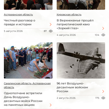
Астраханская область
Кировская область
Честный разговор о
В Верхнекамье прошёл
правде и истории
патриотический квиз
«Зоркий глаз»
5 августа 2026
87
4 августа 2026
104
96 лет Воздушно-
Сахалинская область, Астраханская
десантным войскам
область
России
Однополчане встретили
День Воздушно-
2 августа 2026
175
десантных войск России
на памятных акциях