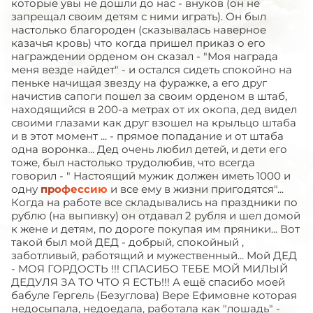
которые увы не дошли до нас - внуков (он не
запрещал своим детям с ними играть). Он был
настолько благороден (сказывалась наверное
казачья кровь) что когда пришел приказ о его
награждении орденом он сказал - "Моя награда
меня везде найдет" - и остался сидеть спокойно на
пеньке начищая звезду на фуражке, а его друг
начистив сапоги пошел за своим орденом в штаб,
находящийся в 200-а метрах от их окопа, дед видел
своими глазами как друг взошел на крыльцо штаба
и в этот момент ... - прямое попадание и от штаба
одна воронка... Дед очень любил детей, и дети его
тоже, был настолько трудолюбив, что всегда
говорил - " Настоящий мужик должен иметь 1000 и
одну
профессию
и все ему в жизни пригодятся"...
Когда на работе все складывались на праздники по
рублю (на выпивку) он отдавал 2 рубля и шел домой
к жене и детям, по дороге покупая им пряники... Вот
такой был мой ДЕД - добрый, спокойный ,
заботливый, работящий и мужественный... Мой ДЕД
- МОЯ ГОРДОСТЬ !!! СПАСИБО ТЕБЕ МОЙ МИЛЫЙ
ДЕДУЛЯ ЗА ТО ЧТО Я ЕСТЬ!!! А ещё спасибо моей
бабуле Гергель (Безуглова) Вере Ефимовне которая
недосыпала, недоедала, работала как "лошадь" -