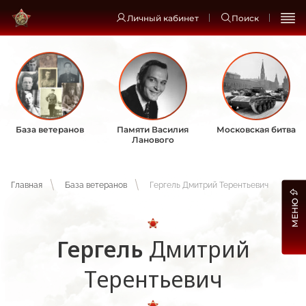
Личный кабинет
Поиск
База ветеранов
Памяти Василия
Московская битва
Ланового
Главная
База ветеранов
Гергель Дмитрий Терентьевич
МЕНЮ
Гергель
Дмитрий
Терентьевич