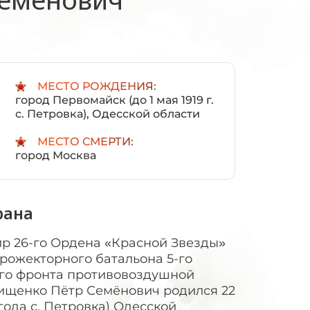
:
МЕСТО РОЖДЕНИЯ:
город Первомайск (до 1 мая 1919 г.
с. Петровка), Одесской области
МЕСТО СМЕРТИ:
город Москва
рана
тан­ций. Назначение двух станций-искателей, как мы их называли, было в том, чтобы с помощью прожек­торов и звукоулавливателя нащупать лучом само­лет противника. Две другие станции — «сопроводители» подхватывали самолет в перекрестке лучей, высвечивали его. «Огневикам» оставалось лишь добить «пойманную бабочку».В батальоне были три роты, в каждой роте — по три взвода. Наша 2-я рота (командир лейтенант Сыч) и 3-я (командир лейтенант Кирчетов) оборо­няли Орёл и его железнодорожную станцию, 1-я рота (командир лейтенант Коновалов) стояла в Брянске. Все атаки немецких бомбардировщиков (в основ­ном Ю-88 и Хейнкель-111), с целью вывести из строя железнодорожные станции, оказались безре­зультатными. Наши роты и зенитно-артиллерийские дивизионы, взаимодействовавшие с нами, свою задачу выполнили.Несмотря на то, что нам запрещали работать по наземным целям, иногда и «потихоньку» мы это делали. Возле хуторов под Барановичами была обнаружена группа немецких парашютистов. На позицию старшего сержанта Долгополова, где я находился, поступил телефонный звонок с предуп­реждением, что в этом квадрате возможно появле­ние немцев. Диверсанты, как позже нам стало из­вестно, имели задание уничтожить станции. Полу­чив сообщение, я дал команду «обшарить» лучом ближний лес. Парашютисты в это время выходили на опушку — тут-то и встретил их наш луч. Пока второй номер расчета регулировал подачу углей лампы, а первый номер дальше обшаривал лес, я, Долгополов, электрик и телефонист вели коротки­ми очередями огонь по диверсантам. Четырех че­ловек мы уложили, остальные ушли. Мы их не ста­ли преследовать, так как нас мало и рисковать расчетами было нельзя. Поскольку все обошлось благополучно, я не стал докладывать командиру роты, потому что знал, что начальство нервно реа­гирует на такое. Работу по наземному противнику оно называло «хулиганством». Но шила в мешке не утаишь. Комбату майору Грищенко я все-таки до­ложил, а он поворчал немного, а потом сказал:— А что же ты хотел, чтобы они вас перереза­ли, как кур? Я бы так же поступил.А впереди у нас была оборона Барановичей, Бреста, Лодзи от фашистских самолетов. И, нако­нец — Берлинская операция, где, нарушив прежние правила, мы работали по наземному противнику, ослепляя его и не давая вести прицельный огонь. Хочу об этой операции рассказать подробнее. Ночь с 15 по 16 апреля выдалась теплой и звез­дной. Со всех сторон в небо взлетали, вспыхивая, ракеты разных цветов.Очень томительно тянулось время. И вот нако­нец вздрогнула земля от залпов тысяч орудий. Небо прочертили огненные трассы — ударили «катюши». В ответ начали бить немцы из орудий и миноме­тов.Как я и предполагал, связь между точками мо­его взвода нарушилась в первые же минуты. Но я не решился посылать солдат на ее восстановление. Она бы опять быстро нарушилась, а риск потерять людей был большой. Задача была ясна и так. Те­перь только ждали одного общего сигнала для всех: «Луч в зенит».Наконец, на КП батальона вспыхнул луч в зенит. «Луч» — гаркнул я в самое ухо второму номеру, и в ту же секунду по всему фронту зажглись лучи в сторону противника. Наверное, с высоты это выг­лядело, как фантастическое зрелище.Мы настолько увлеклись делом, что не сразу заметили, как мимо нас в сторону противника по­шли танки и пехота. Артиллерия смолкла.Пехотинцам явно понравилось наше освещение. Они кричали: «Спасибо, хлопцы! Как на балу! Так веселее идти в бой».Потом мы узнали, как реагировали немцы: «Со стороны русских — непонятный мощный свет. Мы ничего не видим, это какой-то новый вид оружия, может быть — химия!»Ослёпленные гитлеровцы не смогли вести при­цельный огонь по атакующим, эффект был налицо. И это подтвердили впоследствии пленные немец­кие солдаты».Потери, конечно, были — война есть война, в нашем батальоне, куда я был прикомандирован со взводом на время этой операции, были убиты лей­тенант Денисов, младший лейтенант Никольский, старший сержант Ходеев, Копылов, красноармей­цы Савчук, Перевертайленко, связистка Набережнева. Мы их помним и никогда не забудем. Об участии прожекторов в прорыве обороны хорошо написал в своей книге бывший тогда начальник штаба 301-й дивизии генерал М.И. Сафо­нов. Мы действовали тогда в полосе 5-й ударной армии генерала Берзарина, в которую входила 301-я дивизия.Многих моих однополчан уже нет с нами. С оставшимися в живых общаться лично стало за­труднительно, но боевые годы, проведенные вместе, никогда не забудутся, как и сами боевые товарищи.(«Живые о живых … и павших». — Саратов: Дет. книга, 2000). При подготовке Берлинской операции в начале апреля 1945 года комбат Грищенко подаёт рапорт с предложением по использованию зенитных прожекторов для ослепления войск противника.Из наградного листа: «Майор ГРИЩЕНКО отлично подготовил свой батальон к выполнению задачи по ослеплению противника на переднем крае в боевой операции 69 Армии 16.4.1945 года.Лично производил рекогносцировку для всех своих прожекторных установок и руководил инженерными работами по подготовке позиций к боевой работе. Во время операции был назначен Начальником прожекторной группы Армии и в бою руководил всеми прожекторными средствами Армии с НП командующего Артиллерией 61 СК.Умелым руководством Майор ГРИЩЕНКО обеспечил успешное выполнение прожекторными частями своих задач с минимальными потерями в личном составе и технике. Приказом по Войскам 69 Армии № 0157 от 18.4.45 г. всему личному составу прожекторных частей объявлена благодарность.За умелое руководство боевой операцией прожекторных частей Армии и проявленное при этом мужество Майор ГРИЩЕНКО достоин правительственной награды – ОРДЕНА «КРАСНОЕ ЗНАМЯ».ЗАМ. КОМАНДУЮЩЕГО АРТИЛЛЕРИЕЙ 69 АРМИИ ПО ПВО ПОЛКОВНИК /ДОБРОТВОРСКИЙ/ 27 апреля 1945 г.».Накануне начала Берлинской наступательной операции 15 апреля 1945 года по личному указанию командующего войсками 1-го Белорусского фронта Маршала Советского Союза Г.К. Жукова, все прожекторные части 5-го корпуса ПВО заняли боевые порядки на Кюстринском плацдарме для освещения наземных целей и ослепления противника на участках прорыва. 143 зенитных прожектора, размещенных на и