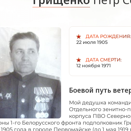
ДАТА РОЖДЕНИЯ
22 июля 1905
ДАТА СМЕРТИ:
12 ноября 1971
Боевой путь вете
Мой дедушка командир 26-го Ордена «Красной Звезды» Отдельного зенитно-прожекторного батальона 5-го корпуса ПВО Северного фронта противовоздушной обороны 1-го Белорусского фронта подполковник Грищенко Пётр Семёнович родился 22 июля 1905 года в городе Первомайске (до 1 мая 1919 года с. Петровка) Одесской области.В Красной Армии с 1927 г. Член ВКП(б) с 1931 г. Накануне Великой Отечественной войны по личной рекомендации Героя Советского Союза генерал-полковника Михаила Петровича Кирпоноса капитан Грищенко П.С. из Москвы был направлен для прохождения службы в Киевский Особый военный округ.Войну встретил на рассвете 22 июня 1941 г. в составе 3-й дивизии ПВО (командир дивизии генерал-майор артиллерии В.Г. Поздняков, начальник штаба полковник Д.Ф. Гаркуша) Киевского дивизионного района ПВО КОВО (с 20 июня 1941 года Юго-Западный фронт). «В системе ПВО Киева своевременно получили «предупредительную» директиву Тимошенко и Жукова. Отправленная в половине первого часа ночи 22 июня, она, кроме предупреждения о возможном нападении немцев, содержала ряд требований, в т.ч. по приведению в боевую готовность противовоздушной обороны, затемнению городов и т.п. В 3.00 места у орудий и пулеметов заняли расчеты частей 3-й дивизии ПВО, за исключением воинов нескольких подразделений, направлявшихся на учебные стрельбы. В отличие от приграничных районов, где многие командиры Красной Армии, деморализованные противоречивыми предвоенными приказами, боялись строгих репрессий и не сразу предпринимали ответные действия против агрессора, в Киеве все орудия без промедления начали стрелять на поражение».(«Битва над Киевом» Д. Хазанов, А. Котлобовский, журнал «Авиация и Время» № 6 (53) 2001 год).В 1941-1942 гг. в составе частей ПВО участвовал в боях по обороне Киева (Юго-Западный фронт) и Москвы (Центральный фронт; Московский фронт ПВО ). 17 сентября 1941 г. был ранен в бою под городом Лубны Полтавской области. В феврале 1943 г. заместителю командира 14-го прожекторного полка П.С. Грищенко присваивается воинское звание «майор». В начале осени 1944 г. он становится командиром 26-го отдельного зенитно-прожекторного батальона (в/ч 41563) 5-го корпуса ПВО Северного фронта противовоздушной обороны.Из наградного листа: «Майор ГРИЩЕНКО энергичный, растущий командир. Будучи заместителем командира 14 прожекторного полка Московского фронта своей смелостью и настойчивостью умело выполнял боевую задачу по освещению и отражению вражеских самолетов. Батальон входит в состав 5 Корпуса с сентября 1944 г., за это короткое время благодаря требовательности и умения майора ГРИЩЕНКО батальон выведен в число передовых в Корпусе. В настоящее время батальон вполне боеспособен и может выполнить любую поставленную задачу.За добросовестную, кропотливую работу, за беспредельную преданность Социалистической Родине, за умелое воспитание личного состава, за высокую боевую выучку достоин Правительственной награды – ордена «Отечественная война I степени».КОМАНДИР 5 КОРПУСА ПВО ГЕНЕРАЛ-МАЙОР АРТИЛЛЕРИИ /АНТОНЕНКО/ 3 декабря 1944 г.».(Михаил Васильевич Антоненко без вcякого преувеличения - легендарная личность. В 27 лет под псевдонимом «Лейтенант Антонио» он участвовал в национально-революционной войне в Испании, был командиром 4-й «испанской» зенитной батареи военно-морской базы Малага. Под его командованием батарея сбила 7 фашистских самолётов).26-й ОЗПрБ комбата Грищенко принимал участие в освобождении го­родов Елец, Брянск, Мозырь, Барановичи, Брест, Лодзь, Кюстрин и в штурме Берлина. Из воспоминаний командира прожекторного взвода 26-го ОЗПрБ Абрама Матвеевич Галича (родился 15 сентября 1922 года в Омске в се­мье служащего, участника Первой ми­ровой и Гражданской войн): «После присвоения звания младшего лейтенанта я был направлен в только что освобожденный Орёл в распоряжение командира 26-го отдельного зенитно-прожекторного батальона майора Грищенко на должность командира взвода. Взвод состоял из четырех прожекторных с