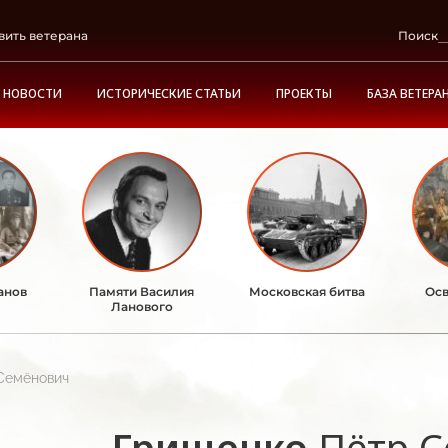
вить ветерана
Поиск
НОВОСТИ
ИСТОРИЧЕСКИЕ СТАТЬИ
ПРОЕКТЫ
БАЗА ВЕТЕРА
анов
Памяти Василия
Московская битва
Осв
Ланового
Семёнович
Грищенко
Пётр 