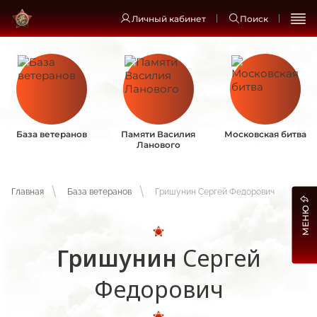
Личный кабинет
Поиск
База ветеранов
Памяти Василия
Московская битва
Ланового
Главная
База ветеранов
Гришунин Сергей Федорович
МЕНЮ
Гришунин
Сергей
Федорович