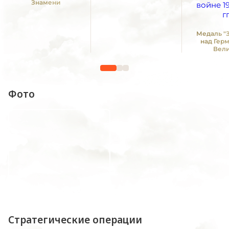
Знамени
Медаль "
над Гер
Вел
Отечестве
1941 -19
Фото
Стратегические операции