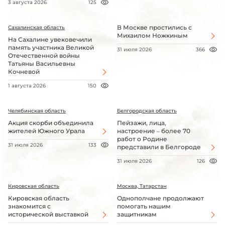
3 августа 2026
125
В Москве простились с
Сахалинская область
Михаилом Ножкиным
На Сахалине увековечили
память участника Великой
31 июля 2026
366
Отечественной войны
Татьяны Васильевны
Кочневой
1 августа 2026
150
Челябинская область
Белгородская область
Акция скорби объединила
Пейзажи, лица,
жителей Южного Урала
настроение – более 70
работ о Родине
31 июля 2026
133
представили в Белгороде
31 июля 2026
126
Кировская область
Москва, Татарстан
Кировская область
Однополчане продолжают
знакомится с
помогать нашим
исторической выставкой
защитникам