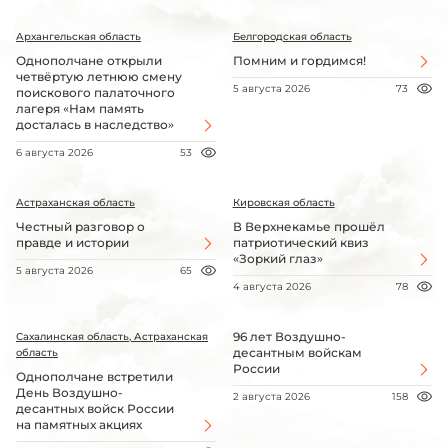
Архангельская область
Белгородская область
Однополчане открыли
Помним и гордимся!
четвёртую летнюю смену
5 августа 2026
73
поискового палаточного
лагеря «Нам память
досталась в наследство»
6 августа 2026
53
Астраханская область
Кировская область
Честный разговор о
В Верхнекамье прошёл
правде и истории
патриотический квиз
«Зоркий глаз»
5 августа 2026
65
4 августа 2026
78
96 лет Воздушно-
Сахалинская область, Астраханская
десантным войскам
область
России
Однополчане встретили
День Воздушно-
2 августа 2026
158
десантных войск России
на памятных акциях