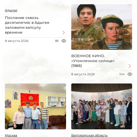
Адыгея
Послание сквозь
десятилетия: в Адыгее
заложили капсулу
времени
8 августа 2026
86
ВОЕННОЕ КИНО.
«Утомленное солнце»
(1988)
8 августа 2026
104
Москва
Белгородская область