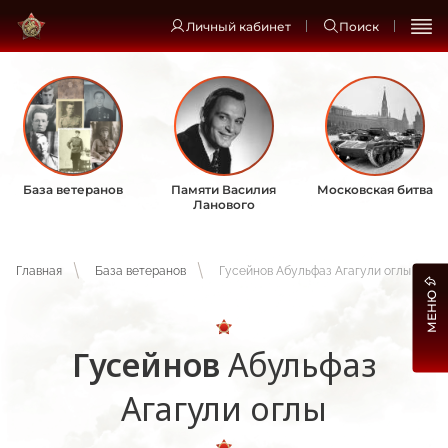
Личный кабинет
Поиск
База ветеранов
Памяти Василия
Московская битва
Ланового
Главная
База ветеранов
Гусейнов Абульфаз Агагули оглы
МЕНЮ
Гусейнов
Абульфаз
Агагули оглы