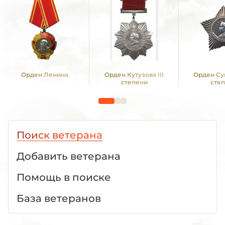
Орден Ленина
Орден Кутузова III
Орден Сув
степени
сте
Поиск ветерана
Добавить ветерана
Помощь в поиске
База ветеранов