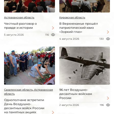
Астраханская область
Кировская область
Честный разговор о
В Верхнекамье прошёл
правде и истории
патриотический квиз
«Зоркий глаз»
5 августа 2026
116
4 августа 2026
130
96 лет Воздушно-
Сахалинская область, Астраханская
десантным войскам
область
России
Однополчане встретили
День Воздушно-
2 августа 2026
196
десантных войск России
на памятных акциях