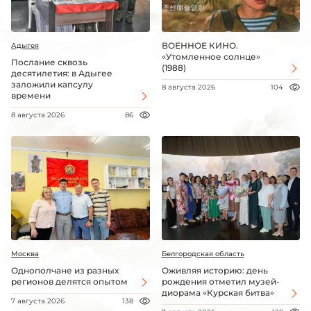
ВОЕННОЕ КИНО.
Адыгея
«Утомленное солнце»
Послание сквозь
(1988)
десятилетия: в Адыгее
заложили капсулу
8 августа 2026
104
времени
8 августа 2026
86
Москва
Белгородская область
Однополчане из разных
Оживляя историю: день
регионов делятся опытом
рождения отметил музей-
диорама «Курская битва»
7 августа 2026
138