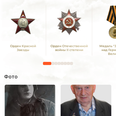
Орден Красной
Орден Отечественной
Медаль "
Звезды
войны II степени
над Гер
Вел
Отечестве
1941 -19
Фото