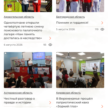
Архангельская область
Белгородская область
Однополчане открыли
Помним и гордимся!
четвёртую летнюю смену
5 августа 2026
119
поискового палаточного
лагеря «Нам память
досталась в наследство»
6 августа 2026
93
Астраханская область
Кировская область
Честный разговор о
В Верхнекамье прошёл
правде и истории
патриотический квиз
«Зоркий глаз»