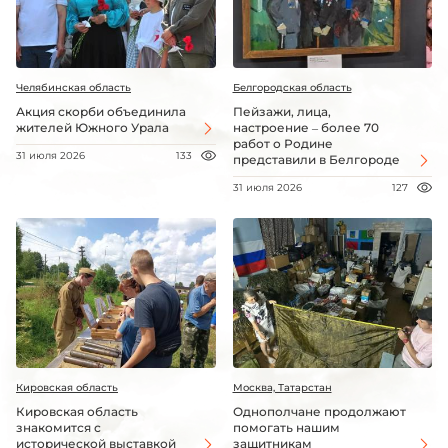
Челябинская область
Белгородская область
Акция скорби объединила
Пейзажи, лица,
жителей Южного Урала
настроение – более 70
работ о Родине
31 июля 2026
133
представили в Белгороде
31 июля 2026
127
Кировская область
Москва, Татарстан
Кировская область
Однополчане продолжают
знакомится с
помогать нашим
исторической выставкой
защитникам