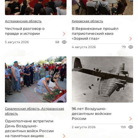
Астраханская область
Кировская область
Честный разговор о
В Верхнекамье прошёл
правде и истории
патриотический квиз
«Зоркий глаз»
5 августа 2026
68
4 августа 2026
79
96 лет Воздушно-
Сахалинская область, Астраханская
десантным войскам
область
России
Однополчане встретили
День Воздушно-
2 августа 2026
159
десантных войск России
на памятных акциях