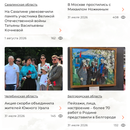
В Москве простились с
Сахалинская область
Михаилом Ножкиным
На Сахалине увековечили
память участника Великой
31 июля 2026
408
Отечественной войны
Татьяны Васильевны
Кочневой
1 августа 2026
162
Челябинская область
Белгородская область
Акция скорби объединила
Пейзажи, лица,
жителей Южного Урала
настроение – более 70
работ о Родине
31 июля 2026
145
представили в Белгороде
31 июля 2026
132