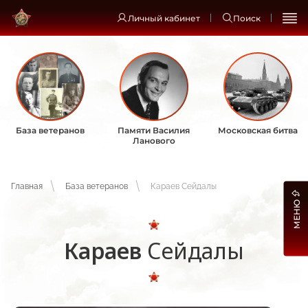
Личный кабинет
Поиск
База ветеранов
Памяти Василия
Московская битва
Ланового
Главная
База ветеранов
Караев Сейдалы
МЕНЮ
Караев
Сейдалы