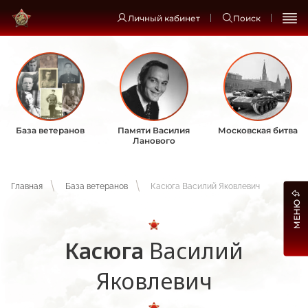
Личный кабинет
Поиск
База ветеранов
Памяти Василия
Московская битва
Ланового
Главная
База ветеранов
Касюга Василий Яковлевич
МЕНЮ
Касюга
Василий
Яковлевич