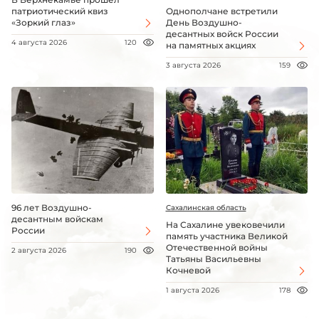
патриотический квиз
Однополчане встретили
«Зоркий глаз»
День Воздушно-
десантных войск России
4 августа 2026
120
на памятных акциях
3 августа 2026
159
96 лет Воздушно-
Сахалинская область
десантным войскам
На Сахалине увековечили
России
память участника Великой
Отечественной войны
2 августа 2026
190
Татьяны Васильевны
Кочневой
1 августа 2026
178