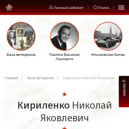
Личный кабинет
Поиск
База ветеранов
Памяти Василия
Московская битва
Ланового
Главная
База ветеранов
Кириленко Николай Яковлевич
МЕНЮ
Кириленко
Николай
Яковлевич