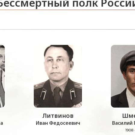
Бессмертный полк Росси
Литвинов
Шме
а
Иван Федосеевич
Василий 
1908 