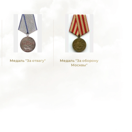
Медаль "За отвагу"
Медаль "За оборону
Медаль "З
Москвы"
Кие