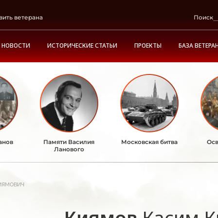
вить ветерана
Поиск
НОВОСТИ
ИСТОРИЧЕСКИЕ СТАТЬИ
ПРОЕКТЫ
БАЗА ВЕТЕРА
анов
Памяти Василия
Московская битва
Осв
Ланового
иямович
Киямов
Касим 