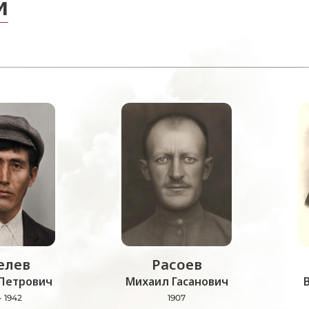
и
лев
Расоев
Петрович
Михаил Гасанович
- 1942
1907