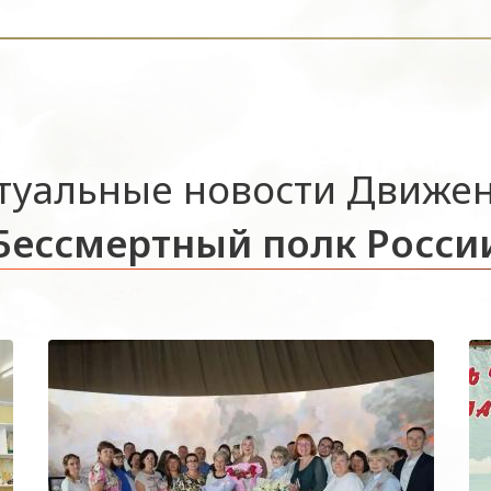
туальные новости Движе
Бессмертный полк Росси