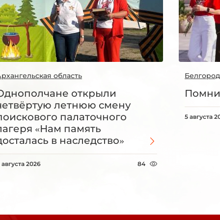
Архангельская область
Белгород
Однополчане открыли
Помни
четвёртую летнюю смену
поискового палаточного
5 августа 2
лагеря «Нам память
досталась в наследство»
 августа 2026
84