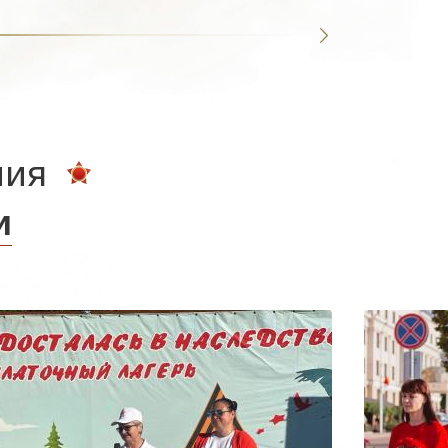
ния
и