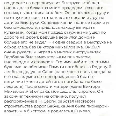
по дороге на передовую из Быструхи, мой дед
очень долго бежал за моим прадедом в слезах и
соплях, пыль стояла столбом. Он цеплялся за руку и
не отпускал своего отца, как это делали и другие
дети из Быструхи. Солёные капли, полные горечи и
беспомощности, пришлось находу вытирать
кулаками. Когда мой прадед с мужиками ушёл по
дороге на фронт, дедушка вернулся домой и
больше его не видел. Ни одна свадьба в Быструхе не
обходилась без Виктора Михайловича. Он был
очень рукастым, играл на многих инструментах.
Вдобавок был замечательным пимокатом,
пчеловодом и столяром. Его имя выбито золотыми
буквами на обелиске Памяти погибших за Родину. 6
лет было дедушке Саше (папе моего папы), когда на
его глазах умер его новорожденный брат от
ветрянки (много детей тогда погибало, не было
лекарств) После смерти матери (жены Виктора
Михайловича) от рака, мой дед стал сиротой. Он
закончил техникум на отлично, получил
распоряжение в Н. Серги, работал мастером
строительства дорог Бабушка Аня была пионером-
вожатым в быструхе, а родилась в Сычово.