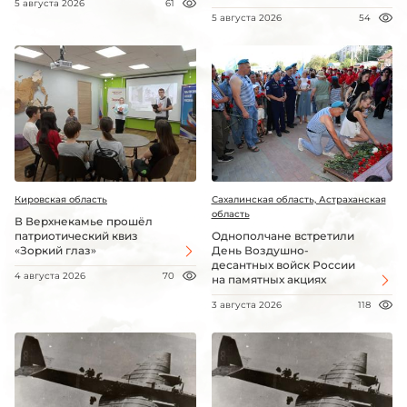
5 августа 2026
61
5 августа 2026
54
Кировская область
Сахалинская область, Астраханская
область
В Верхнекамье прошёл
патриотический квиз
Однополчане встретили
«Зоркий глаз»
День Воздушно-
десантных войск России
4 августа 2026
70
на памятных акциях
3 августа 2026
118