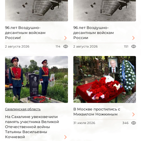
96 лет Воздушно-
96 лет Воздушно-
десантным войскам
десантным войскам
России!
России
2 августа 2026
114
2 августа 2026
151
В Москве простились с
Сахалинская область
Михаилом Ножкиным
На Сахалине увековечили
память участника Великой
31 июля 2026
346
Отечественной войны
Татьяны Васильевны
Кочневой