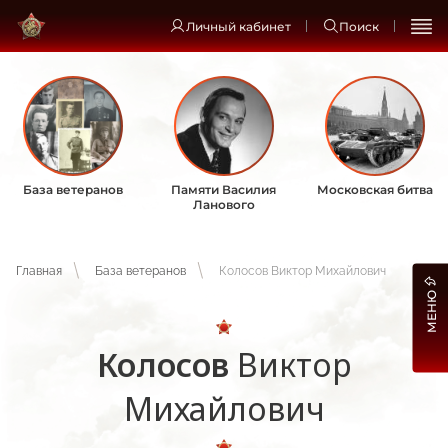
Личный кабинет
Поиск
База ветеранов
Памяти Василия
Московская битва
Ланового
Главная
База ветеранов
Колосов Виктор Михайлович
МЕНЮ
Колосов
Виктор
Михайлович